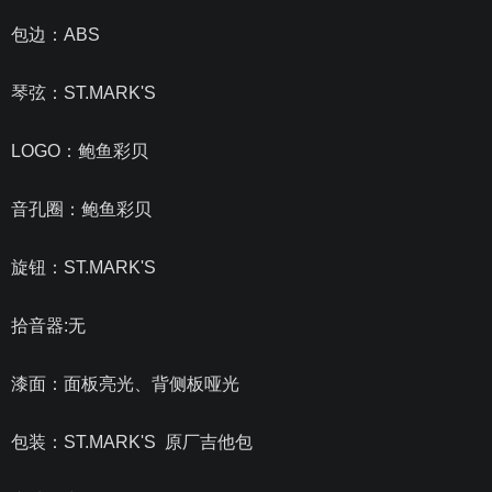
包边：
ABS
琴弦：ST.MARK'S
LOGO：鲍鱼彩贝
音孔圈：鲍鱼彩贝
旋钮：ST.MARK'S
拾音器:无
漆面：面板亮光、背侧板哑光
包装：ST.MARK'S 原厂吉他包