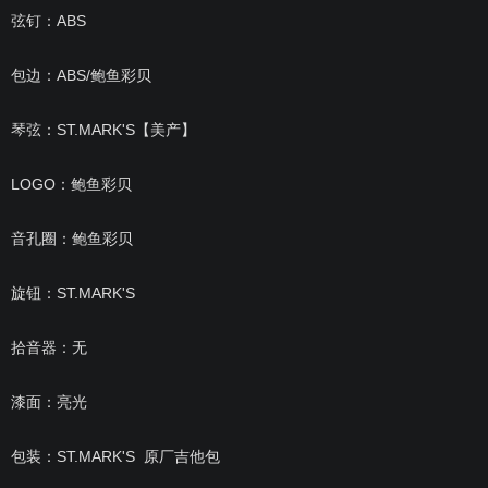
弦钉：ABS
包边：ABS/鲍鱼彩贝
琴弦：ST.MARK'S【美产】
LOGO：鲍鱼彩贝
音孔圈：鲍鱼彩贝
旋钮：ST.MARK'S
拾音器：无
漆面：亮光
包装：ST.MARK'S 原厂吉他包